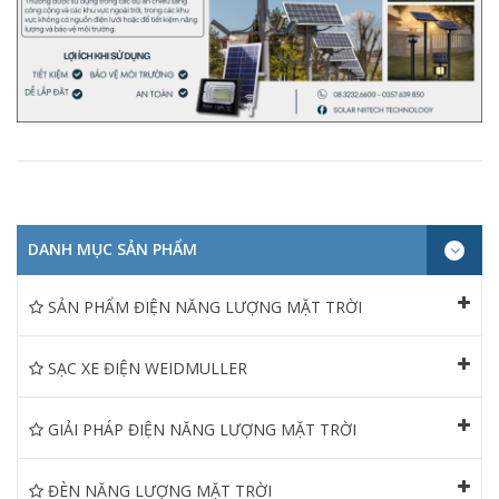
DANH MỤC SẢN PHẨM
SẢN PHẨM ĐIỆN NĂNG LƯỢNG MẶT TRỜI
SẠC XE ĐIỆN WEIDMULLER
GIẢI PHÁP ĐIỆN NĂNG LƯỢNG MẶT TRỜI
ĐÈN NĂNG LƯỢNG MẶT TRỜI