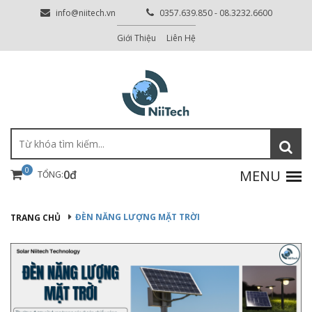
info@niitech.vn
0357.639.850 - 08.3232.6600
Giới Thiệu
Liên Hệ
0
0đ
TỔNG:
ĐÈN NĂNG LƯỢNG MẶT TRỜI
TRANG CHỦ