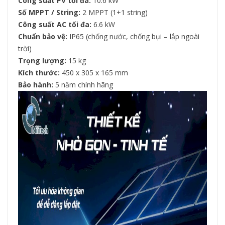
Công suất PV tối đa:
10.6 kW
Số MPPT / String:
2 MPPT (1+1 string)
Công suất AC tối đa:
6.6 kW
Chuẩn bảo vệ:
IP65 (chống nước, chống bụi – lắp ngoài
trời)
Trọng lượng:
15 kg
Kích thước:
450 x 305 x 165 mm
Bảo hành:
5 năm chính hãng