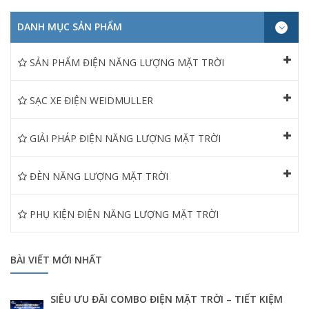
DANH MỤC SẢN PHẨM
SẢN PHẨM ĐIỆN NĂNG LƯỢNG MẶT TRỜI
SẠC XE ĐIỆN WEIDMULLER
GIẢI PHÁP ĐIỆN NĂNG LƯỢNG MẶT TRỜI
ĐÈN NĂNG LƯỢNG MẶT TRỜI
PHỤ KIỆN ĐIỆN NĂNG LƯỢNG MẶT TRỜI
BÀI VIẾT MỚI NHẤT
SIÊU ƯU ĐÃI COMBO ĐIỆN MẶT TRỜI – TIẾT KIỆM