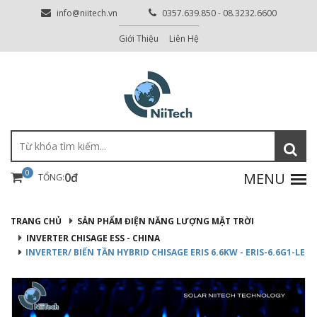
info@niitech.vn
0357.639.850 - 08.3232.6600
Giới Thiệu
Liên Hệ
0
0đ
TỔNG:
TRANG CHỦ
SẢN PHẨM ĐIỆN NĂNG LƯỢNG MẶT TRỜI
INVERTER CHISAGE ESS - CHINA
INVERTER/ BIẾN TẦN HYBRID CHISAGE ERIS 6.6KW - ERIS-6.6G1-LE