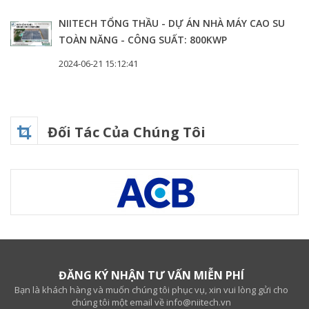
NIITECH TỔNG THẦU - DỰ ÁN NHÀ MÁY CAO SU
TOÀN NĂNG - CÔNG SUẤT: 800KWP
2024-06-21 15:12:41
Đối Tác Của Chúng Tôi
ĐĂNG KÝ NHẬN TƯ VẤN MIỄN PHÍ
Bạn là khách hàng và muốn chúng tôi phục vụ, xin vui lòng gửi cho
chúng tôi một email về info@niitech.vn