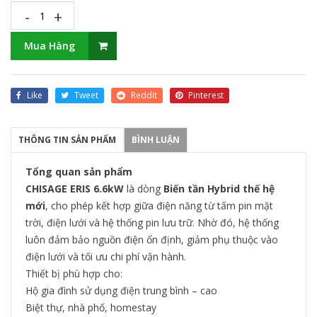
-
+
Mua Hàng
Like
Tweet
Reddit
Pinterest
THÔNG TIN SẢN PHẨM
BÌNH LUẬN
Tổng quan sản phẩm
CHISAGE ERIS 6.6kW
là dòng
B
iến tần Hybrid thế hệ
mới
, cho phép kết hợp giữa điện năng từ tấm pin mặt
trời, điện lưới và hệ thống pin lưu trữ. Nhờ đó, hệ thống
luôn đảm bảo nguồn điện ổn định, giảm phụ thuộc vào
điện lưới và tối ưu chi phí vận hành.
Thiết bị phù hợp cho:
Hộ gia đình sử dụng điện trung bình – cao
Biệt thự, nhà phố, homestay